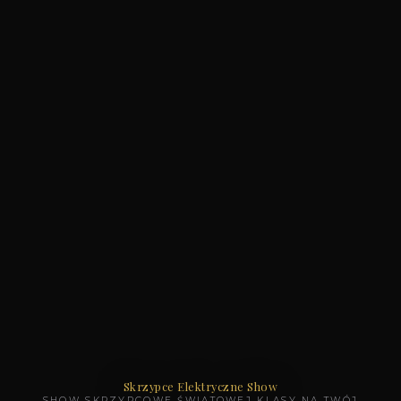
Skrzypce Elektryczne Show
SHOW SKRZYPCOWE ŚWIATOWEJ KLASY NA TWÓJ