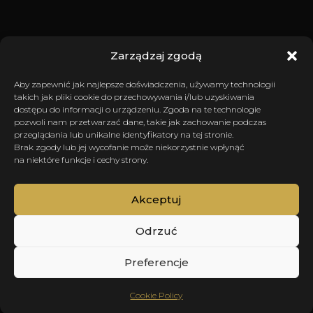
Zarządzaj zgodą
Aby zapewnić jak najlepsze doświadczenia, używamy technologii
takich jak pliki cookie do przechowywania i/lub uzyskiwania
dostępu do informacji o urządzeniu. Zgoda na te technologie
pozwoli nam przetwarzać dane, takie jak zachowanie podczas
przeglądania lub unikalne identyfikatory na tej stronie.
Brak zgody lub jej wycofanie może niekorzystnie wpłynąć
na niektóre funkcje i cechy strony.
Akceptuj
Odrzuć
Preferencje
SCROLL
Cookie Policy