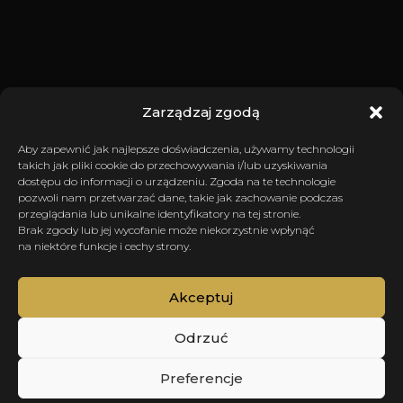
Zarządzaj zgodą
Aby zapewnić jak najlepsze doświadczenia, używamy technologii
takich jak pliki cookie do przechowywania i/lub uzyskiwania
dostępu do informacji o urządzeniu. Zgoda na te technologie
pozwoli nam przetwarzać dane, takie jak zachowanie podczas
przeglądania lub unikalne identyfikatory na tej stronie.
Brak zgody lub jej wycofanie może niekorzystnie wpłynąć
na niektóre funkcje i cechy strony.
Akceptuj
Odrzuć
Preferencje
SCROLL