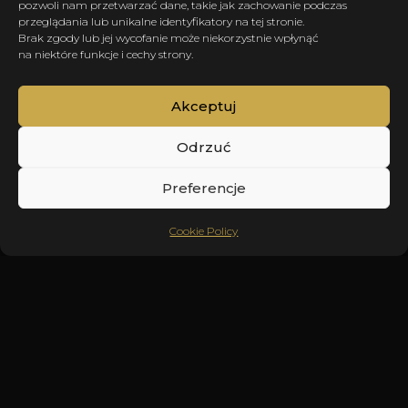
pozwoli nam przetwarzać dane, takie jak zachowanie podczas
przeglądania lub unikalne identyfikatory na tej stronie.
Brak zgody lub jej wycofanie może niekorzystnie wpłynąć
na niektóre funkcje i cechy strony.
Akceptuj
Odrzuć
Preferencje
SCROLL
Cookie Policy
VIOLIN ANGEL W TWOIM MIEŚCIE
Skrzypaczka na event –
Wrocław i Dolny Śląsk