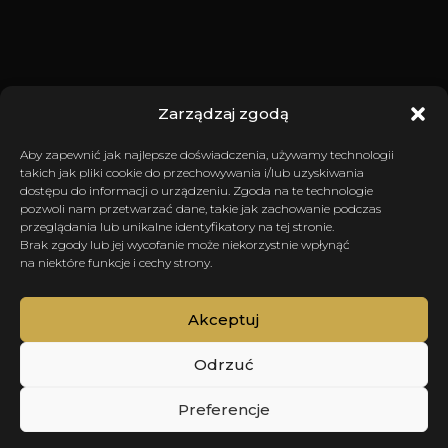
Zarządzaj zgodą
Aby zapewnić jak najlepsze doświadczenia, używamy technologii
takich jak pliki cookie do przechowywania i/lub uzyskiwania
dostępu do informacji o urządzeniu. Zgoda na te technologie
pozwoli nam przetwarzać dane, takie jak zachowanie podczas
przeglądania lub unikalne identyfikatory na tej stronie.
Brak zgody lub jej wycofanie może niekorzystnie wpłynąć
na niektóre funkcje i cechy strony.
Akceptuj
Odrzuć
Preferencje
SCROLL